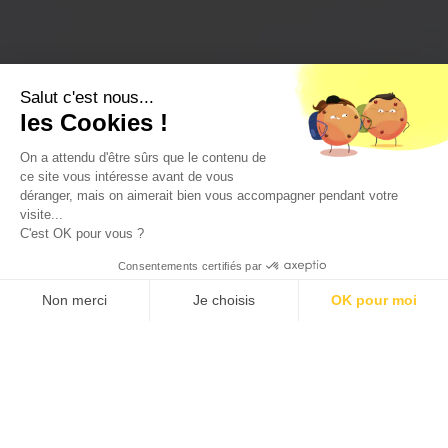
Salut c'est nous...
les Cookies !
On a attendu d'être sûrs que le contenu de
ce site vous intéresse avant de vous
déranger, mais on aimerait bien vous accompagner pendant votre
visite...
C'est OK pour vous ?
Consentements certifiés par
Non merci
Je choisis
OK pour moi
Axeptio consent
Plateforme de Gestion du Consentement : Personnalisez vos O
Notre plateforme vous permet d'adapter et de gérer vos paramètr
Partnerships: