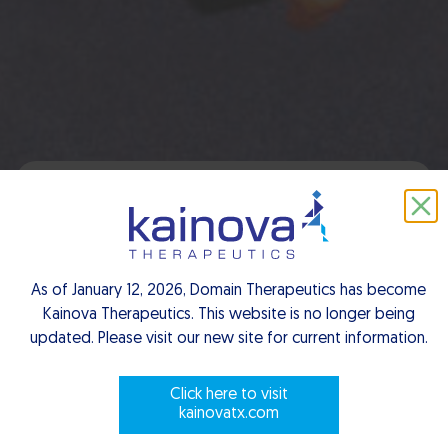
Power of GPCRs
As of January 12, 2026, Domain Therapeutics has become
Kainova Therapeutics. This website is no longer being
Scroll to explore
updated. Please visit our new site for current information.
Click here to visit
kainovatx.com