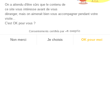
On a attendu d'être sûrs que le contenu de
ce site vous intéresse avant de vous
déranger, mais on aimerait bien vous accompagner pendant votre
visite...
C'est OK pour vous ?
Consentements certifiés par
Non merci
Je choisis
OK pour moi
GPCRs,
an
Axeptio consent
Plateforme de Gestion du Consentement : Personnalisez vos O
untapped source
of
Notre plateforme vous permet d'adapter et de gérer vos paramètr
transformative
therapies