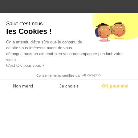
Salut c'est nous...
les Cookies !
On a attendu d'être sûrs que le contenu de
ce site vous intéresse avant de vous
déranger, mais on aimerait bien vous accompagner pendant votre
visite...
C'est OK pour vous ?
Consentements certifiés par
Non merci
Je choisis
OK pour moi
Axeptio consent
Plateforme de Gestion du Consentement : Personnalisez vos O
Notre plateforme vous permet d'adapter et de gérer vos paramètr