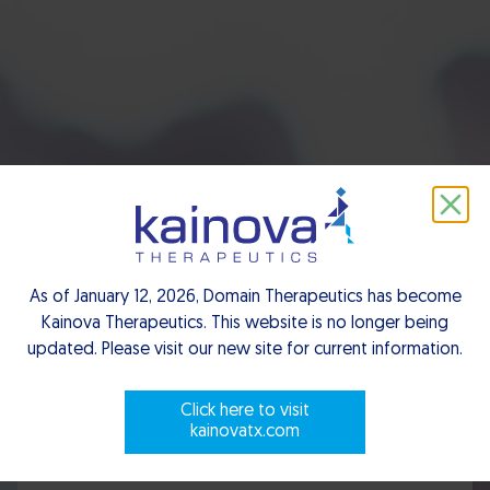
Press room
Press releases - 2018
As of January 12, 2026, Domain Therapeutics has become
Kainova Therapeutics. This website is no longer being
updated. Please visit our new site for current information.
Click here to visit
Scroll to explore
kainovatx.com