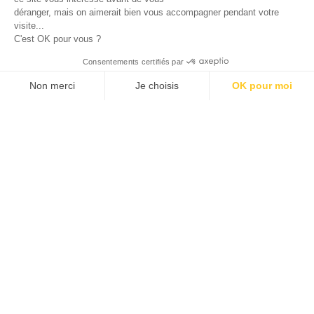
déranger, mais on aimerait bien vous accompagner pendant votre
visite...
C'est OK pour vous ?
Consentements certifiés par
Non merci
Je choisis
OK pour moi
Axeptio consent
Plateforme de Gestion du Consentement : Personnalisez vos O
4 December 2018
Notre plateforme vous permet d'adapter et de gérer vos paramètr
Domain Therapeutics signs a multi-target research
collaboration and license agreement with Boehringe...
Discover more