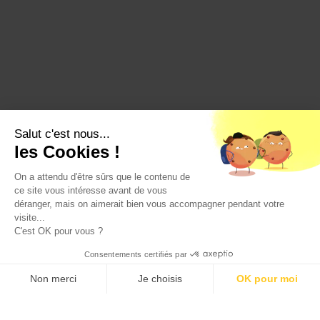
Salut c'est nous...
les Cookies !
On a attendu d'être sûrs que le contenu de
ce site vous intéresse avant de vous
déranger, mais on aimerait bien vous accompagner pendant votre
visite...
C'est OK pour vous ?
Consentements certifiés par
Non merci
Je choisis
OK pour moi
Axeptio consent
Plateforme de Gestion du Consentement : Personnalisez vos O