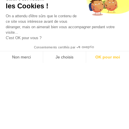
les Cookies !
On a attendu d'être sûrs que le contenu de
ce site vous intéresse avant de vous
déranger, mais on aimerait bien vous accompagner pendant votre
visite...
C'est OK pour vous ?
Consentements certifiés par
Non merci
Je choisis
OK pour moi
Axeptio consent
Plateforme de Gestion du Consentement : Personnalisez vos O
Notre plateforme vous permet d'adapter et de gérer vos paramètr
Programs available
for
Partnering