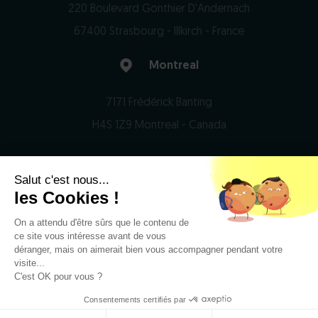
220 Boulevard Gonthier D'Andernach
67400 Strasbourg - Illkirch - France
Montreal
7171 Frédérick Banting
H4S 1Z9 Montreal - Canada
Salut c'est nous...
© 2026 Domain Therapeutics - All rights reserved
les Cookies !
On a attendu d'être sûrs que le contenu de
Privacy Notice
ce site vous intéresse avant de vous
Legal notices
déranger, mais on aimerait bien vous accompagner pendant votre
visite...
RSS
C'est OK pour vous ?
Consentements certifiés par