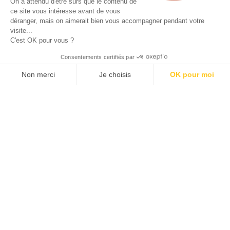
On a attendu d'être sûrs que le contenu de
ce site vous intéresse avant de vous
déranger, mais on aimerait bien vous accompagner pendant votre
visite...
C'est OK pour vous ?
Consentements certifiés par
Non merci
Je choisis
OK pour moi
Axeptio consent
Plateforme de Gestion du Consentement : Personnalisez vos O
29 October 2024
Notre plateforme vous permet d'adapter et de gérer vos paramètr
Labiotech – GPCR therapies: Eight promising biotechs
hacking the cell signaling pathway
Discover more