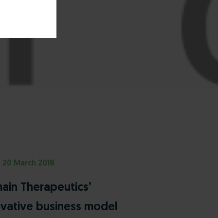
20 March 2018
ain Therapeutics’
ovative business model