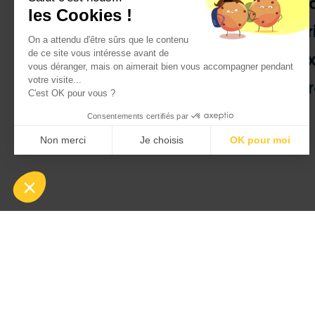
Do
les Cookies !
Br
On a attendu d'être sûrs que le contenu
de ce site vous intéresse avant de
ex
vous déranger, mais on aimerait bien vous accompagner pendant
votre visite...
pr
C'est OK pour vous ?
Consentements certifiés par
Non merci
Je choisis
OK pour moi
Axeptio consent
Plateforme de Gestion du Consentement : Personnalisez vo
Notre plateforme vous permet d'adapter et de gérer vos param
Di