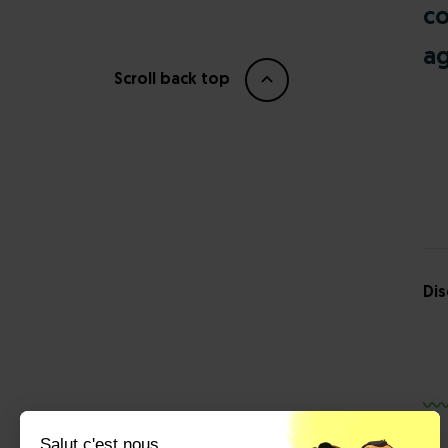
co
ag
Scroll back top
Di
Salut c'est nous...