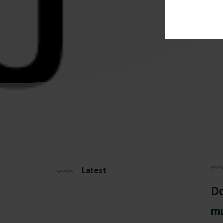
Latest
Do
mu