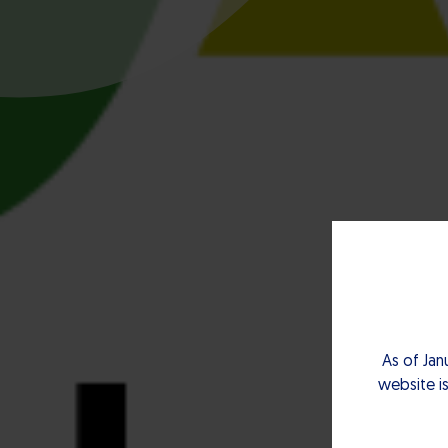
As of Jan
website is