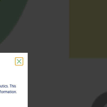
tics. This
nformation.