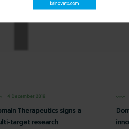
kainovatx.com
4 December 2018
main Therapeutics signs a
Dom
lti-target research
inn