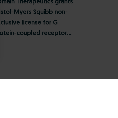
main Therapeutics grants
istol-Myers Squibb non-
clusive license for G
otein-coupled receptor...
s Options
ètres de confidentialité, en garantissant la conformité avec le
scover more